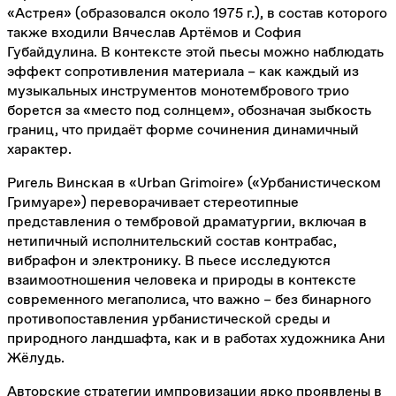
«Астрея» (образовался около 1975 г.), в состав которого
также входили Вячеслав Артёмов и София
Губайдулина. В контексте этой пьесы можно наблюдать
эффект сопротивления материала – как каждый из
музыкальных инструментов монотембрового трио
борется за «место под солнцем», обозначая зыбкость
границ, что придаёт форме сочинения динамичный
характер.
Ригель Винская в «Urban Grimoire» («Урбанистическом
Гримуаре») переворачивает стереотипные
представления о тембровой драматургии, включая в
нетипичный исполнительский состав контрабас,
вибрафон и электронику. В пьесе исследуются
взаимоотношения человека и природы в контексте
современного мегаполиса, что важно – без бинарного
противопоставления урбанистической среды и
природного ландшафта, как и в работах художника Ани
Жёлудь.
Авторские стратегии импровизации ярко проявлены в