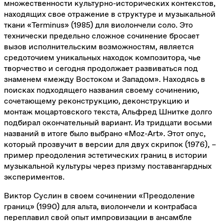
множественности культурно-исторических контекстов,
находящих свое отражение в структуре и музыкальной
ткани «Terminus» (1985) для виолончели соло. Это
технически предельно сложное сочинение бросает
вызов исполнительским возможностям, является
средоточием уникальных находок композитора, чье
творчество и сегодня продолжает развиваться под
знаменем «между Востоком и Западом». Находясь в
поисках подходящего названия своему сочинению,
сочетающему реконструкцию, деконструкцию и
монтаж моцартовского текста, Альфред Шнитке долго
подбирал окончательный вариант. Из тридцати восьми
названий в итоге было выбрано «Moz-Art». Этот опус,
который прозвучит в версии для двух скрипок (1976), –
пример преодоления эстетических границ в истории
музыкальной культуры через призму поставангардных
экспериментов.
Виктор Суслин в своем сочинении «Преодоление
границ» (1990) для альта, виолончели и контрабаса
переплавил свой опыт импровизации в ансамбле