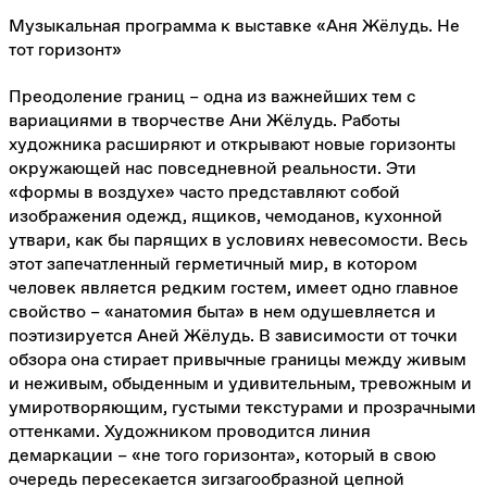
Музыкальная программа к выставке «Аня Жёлудь. Не
тот горизонт»
Преодоление границ – одна из важнейших тем с
вариациями в творчестве Ани Жёлудь. Работы
художника расширяют и открывают новые горизонты
окружающей нас повседневной реальности. Эти
«формы в воздухе» часто представляют собой
изображения одежд, ящиков, чемоданов, кухонной
утвари, как бы парящих в условиях невесомости. Весь
этот запечатленный герметичный мир, в котором
человек является редким гостем, имеет одно главное
свойство – «анатомия быта» в нем одушевляется и
поэтизируется Аней Жёлудь. В зависимости от точки
обзора она стирает привычные границы между живым
и неживым, обыденным и удивительным, тревожным и
умиротворяющим, густыми текстурами и прозрачными
оттенками. Художником проводится линия
демаркации – «не того горизонта», который в свою
очередь пересекается зигзагообразной цепной