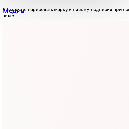
Медиа
Вы можете нарисовать марку к письму-подписке при 
ниже.