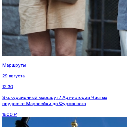
Маршруты
29 августа
12:30
Экскурсионный маршрут / Арт-истории Чистых
прудов: от Маросейки до Фурманного
1500 ₽