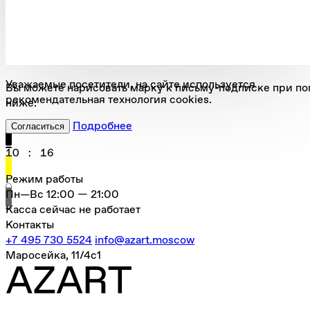
Уважаемые посетители, на сайте используется
Вы можете нарисовать марку к письму-подписке при 
рекомендательная технология cookies.
ниже.
Подробнее
Согласиться
10
:
16
Режим работы
Пн—Вс
12:00 — 21:00
Касса сейчас не работает
Контакты
+7 495 730 5524
info@azart.moscow
Маросейка, 11/4с1