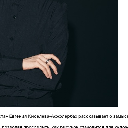
ста» Евгения Киселева-Аффлербах рассказывает о замысл
, позволяя проследить, как рисунок становится для ху