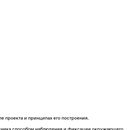
е проекта и принципах его построения.
дожника способом наблюдения и фиксации окружающего